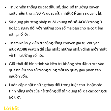
Thực hiện thống kê các đầu số, đuôi số thường xuyên
xuất hiện trong 30 kỳ quay gần nhất để tìm ra quy luật.
Sử dụng phương pháp nuôi khung
xổ số AO88
trong 3
hoặc 5 ngày đối với những con số mà bạn cho là có tiềm
năng nổ lớn.
Tham khảo ý kiến từ cộng đồng chuyên gia tại chuyên
mục
AO88 watch
để cập nhật những nhận định mới nhất
về thị trường số học.
Giữ thái độ bình tĩnh và kiên trì, không nên đặt cược vào
quá nhiều con số trong cùng một kỳ quay gây phân tán
nguồn vốn.
Luôn cập nhật những thay đổi trong luật chơi hoặc các
tính năng mới của hệ thống để tận dụng tối đa các công cụ
hỗ trợ.
Lời kết