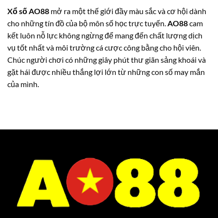
Xổ số AO88
mở ra một thế giới đầy màu sắc và cơ hội dành
cho những tín đồ của bộ môn số học trực tuyến.
AO88
cam
kết luôn nỗ lực không ngừng để mang đến chất lượng dịch
vụ tốt nhất và môi trường cá cược công bằng cho hội viên.
Chúc người chơi có những giây phút thư giãn sảng khoái và
gặt hái được nhiều thắng lợi lớn từ những con số may mắn
của mình.