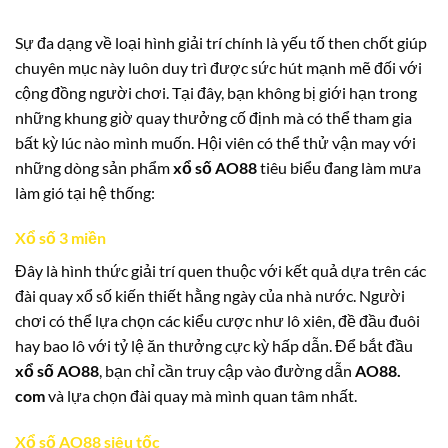
Sự đa dạng về loại hình giải trí chính là yếu tố then chốt giúp
chuyên mục này luôn duy trì được sức hút mạnh mẽ đối với
cộng đồng người chơi. Tại đây, bạn không bị giới hạn trong
những khung giờ quay thưởng cố định mà có thể tham gia
bất kỳ lúc nào mình muốn. Hội viên có thể thử vận may với
những dòng sản phẩm
xổ số AO88
tiêu biểu đang làm mưa
làm gió tại hệ thống:
Xổ số 3 miền
Đây là hình thức giải trí quen thuộc với kết quả dựa trên các
đài quay xổ số kiến thiết hằng ngày của nhà nước. Người
chơi có thể lựa chọn các kiểu cược như lô xiên, đề đầu đuôi
hay bao lô với tỷ lệ ăn thưởng cực kỳ hấp dẫn. Để bắt đầu
xổ số AO88
, bạn chỉ cần truy cập vào đường dẫn
AO88.
com
và lựa chọn đài quay mà mình quan tâm nhất.
Xổ số AO88 siêu tốc