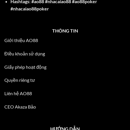
Hashtags: #ao88 #nhacaiao88 #ao88poker
#nhacaiao88poker
THÔNG TIN
Giới thiệu AO88
Điều khoản sử dụng
Giấy phép hoạt động
Quyền riêng tư
Liên hệ AO88
CEO Akaza Bảo
HƯỚNG DẪN