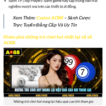
Sảnh TP (Top Player): Sảnh game này tập trung vào trải
nghiệm mượt mà trên các thiết bị di động.
Xem Thêm:
Casino AO88
– Sảnh Cược
Trực Tuyến Đẳng Cấp Và Uy Tín
Khám phá những trò chơi hot nhất tại xổ số
AO88
Những trò chơi hot mang lại hiệu quả cao khi tham gia