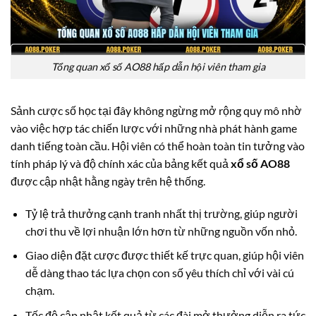
Tổng quan xổ số AO88 hấp dẫn hội viên tham gia
Sảnh cược số học tại đây không ngừng mở rộng quy mô nhờ
vào việc hợp tác chiến lược với những nhà phát hành game
danh tiếng toàn cầu. Hội viên có thể hoàn toàn tin tưởng vào
tính pháp lý và độ chính xác của bảng kết quả
xổ số AO88
được cập nhật hằng ngày trên hệ thống.
Tỷ lệ trả thưởng cạnh tranh nhất thị trường, giúp người
chơi thu về lợi nhuận lớn hơn từ những nguồn vốn nhỏ.
Giao diện đặt cược được thiết kế trực quan, giúp hội viên
dễ dàng thao tác lựa chọn con số yêu thích chỉ với vài cú
chạm.
Tốc độ cập nhật kết quả từ các đài mở thưởng diễn ra tức