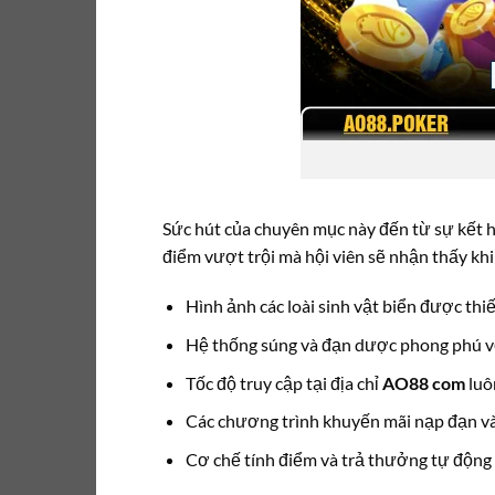
Sức hút của chuyên mục này đến từ sự kết hợ
điểm vượt trội mà hội viên sẽ nhận thấy kh
Hình ảnh các loài sinh vật biển được thiế
Hệ thống súng và đạn dược phong phú vớ
Tốc độ truy cập tại địa chỉ
AO88 com
luô
Các chương trình khuyến mãi nạp đạn và h
Cơ chế tính điểm và trả thưởng tự động di