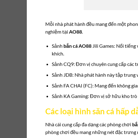
Mỗi nhà phát hành đều mang đến một phong c
nghiệm tại
AO88
.
Sảnh
bắn cá AO88
Jili Games: Nổi tiếng
khích.
Sảnh CQ9: Đơn vị chuyên cung cấp các trò
Sảnh JDB: Nhà phát hành này tập trung và
Sảnh FA CHAI (FC): Mang đến không gia
Sảnh KA Gaming: Đơn vị sở hữu kho trò c
Các loại hình săn cá hấp d
Nhà cái cung cấp đa dạng các phòng chơi
bắ
phòng chơi đều mang những nét đặc trưng ri