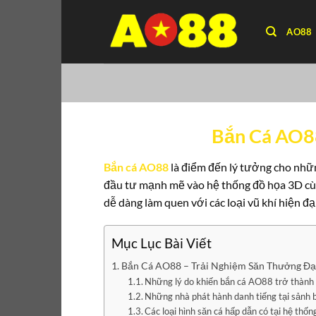
Bỏ
qua
AO88
nội
dung
Bắn Cá AO88
Bắn cá AO88
là điểm đến lý tưởng cho những
đầu tư mạnh mẽ vào hệ thống đồ họa 3D cùng
dễ dàng làm quen với các loại vũ khí hiện đ
Mục Lục Bài Viết
Bắn Cá AO88 – Trải Nghiệm Săn Thưởng Đạ
Những lý do khiến bắn cá AO88 trở thành
Những nhà phát hành danh tiếng tại sảnh
Các loại hình săn cá hấp dẫn có tại hệ thố