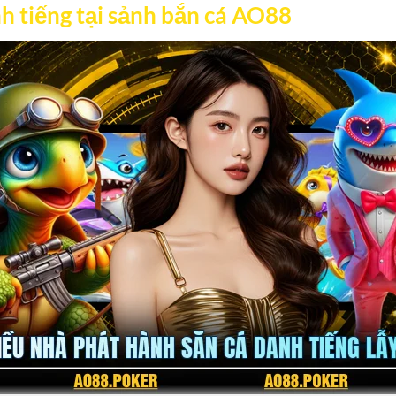
 tiếng tại sảnh bắn cá AO88